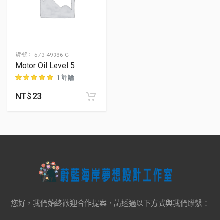
貨號：
573-49386-C
Motor Oil Level 5
1 評論
NT$
23
位顧客進行評分
您好，我們始終歡迎合作提案，請透過以下方式與我們聯繫：