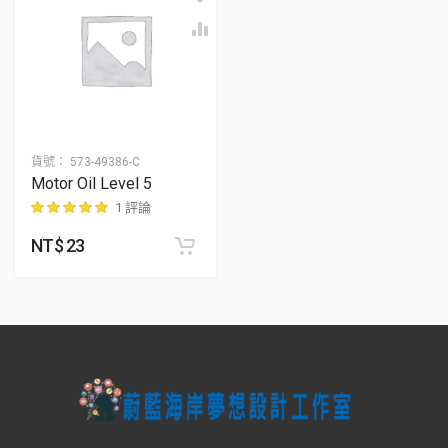
貨號：
573-49386-C
Motor Oil Level 5
1 評論
NT$
23
位顧客進行評分