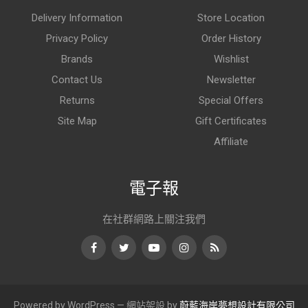
Delivery Information
Store Location
Privacy Policy
Order History
Brands
Wishlist
Contact Us
Newsletter
Returns
Special Offers
Site Map
Gift Certificates
Affiliate
電子報
在社群網路上關注我們
Facebook
Twitter
Youtube
Instagram
RSS
Powered by WordPress — 網站架設 by
蔚藍海岸夢想設計有限公司