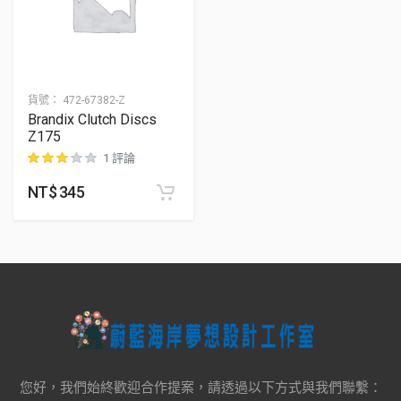
貨號：
472-67382-Z
Brandix Clutch Discs
Z175
1 評論
NT$
345
位顧客進行評分
您好，我們始終歡迎合作提案，請透過以下方式與我們聯繫：