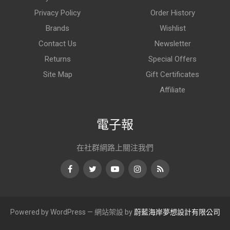
Privacy Policy
Order History
Brands
Wishlist
Contact Us
Newsletter
Returns
Special Offers
Site Map
Gift Certificates
Affiliate
電子報
在社群網路上關注我們
Facebook
Twitter
Youtube
Instagram
RSS
Powered by WordPress — 網站架設 by
蔚藍海岸夢想設計有限公司