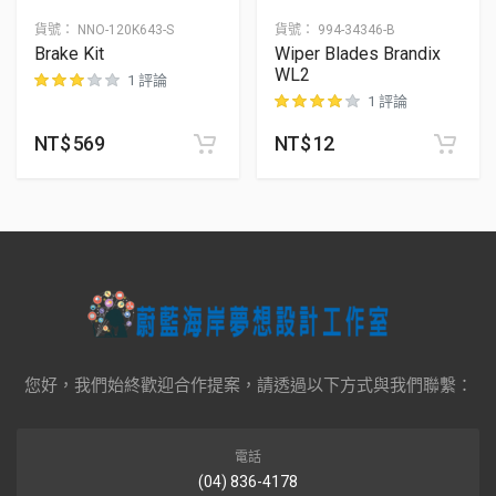
貨號：
NNO-120K643-S
貨號：
994-34346-B
Brake Kit
Wiper Blades Brandix
WL2
1 評論
1 評論
位顧客進行評分
NT$
569
NT$
12
位顧客進行評分
您好，我們始終歡迎合作提案，請透過以下方式與我們聯繫：
電話
(04) 836-4178