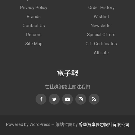
Privacy Policy
Order History
Brands
Wishlist
Contact Us
Newsletter
Returns
Special Offers
Site Map
Gift Certificates
Affiliate
電子報
在社群網路上關注我們
Facebook
Twitter
Youtube
Instagram
RSS
Powered by WordPress — 網站架設 by
蔚藍海岸夢想設計有限公司