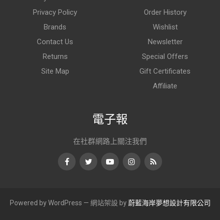
Privacy Policy
Order History
Brands
Wishlist
Contact Us
Newsletter
Returns
Special Offers
Site Map
Gift Certificates
Affiliate
電子報
在社群網路上關注我們
Facebook
Twitter
Youtube
Instagram
RSS
Powered by WordPress — 網站架設 by
蔚藍海岸夢想設計有限公司