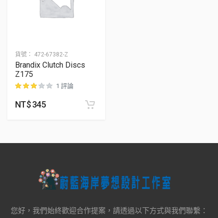
貨號：
472-67382-Z
Brandix Clutch Discs
Z175
1 評論
NT$
345
位顧客進行評分
您好，我們始終歡迎合作提案，請透過以下方式與我們聯繫：