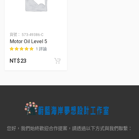
貨號：
573-49386-C
Motor Oil Level 5
1 評論
NT$
23
位顧客進行評分
您好，我們始終歡迎合作提案，請透過以下方式與我們聯繫：