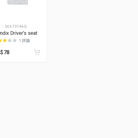
號：
563-73744-Q
ndix Driver’s seat
1 評論
$
78
顧客進行評分