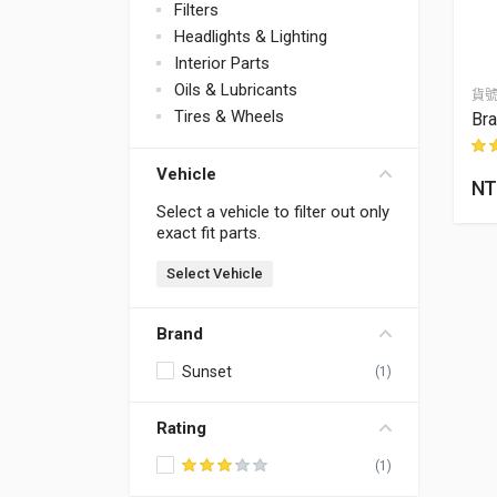
Filters
Headlights & Lighting
Interior Parts
Oils & Lubricants
貨
Tires & Wheels
Bra
Vehicle
NT
位
Select a vehicle to filter out only
exact fit parts.
Select Vehicle
Brand
Sunset
(1)
Rating
(1)