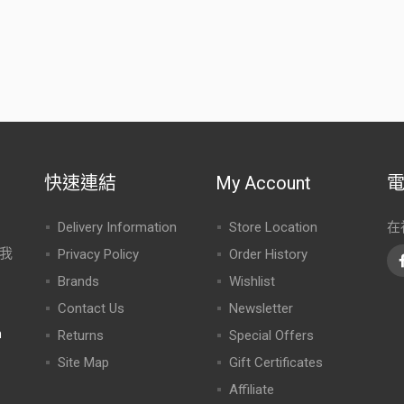
快速連結
My Account
Delivery Information
Store Location
在
我
Privacy Policy
Order History
Brands
Wishlist
Contact Us
Newsletter
m
Returns
Special Offers
Site Map
Gift Certificates
Affiliate