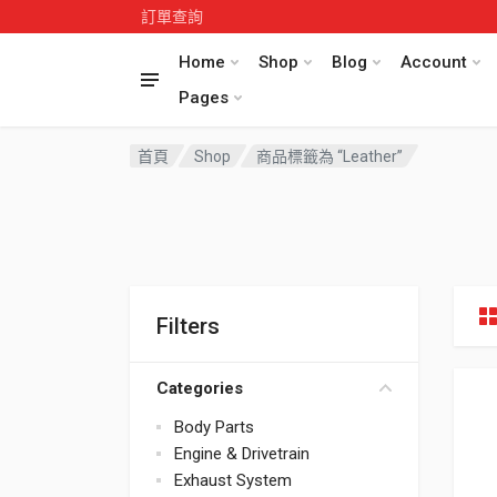
訂單查詢
Home
Shop
Blog
Account
Pages
首頁
Shop
商品標籤為 “Leather”
Filters
Categories
Body Parts
Engine & Drivetrain
Exhaust System