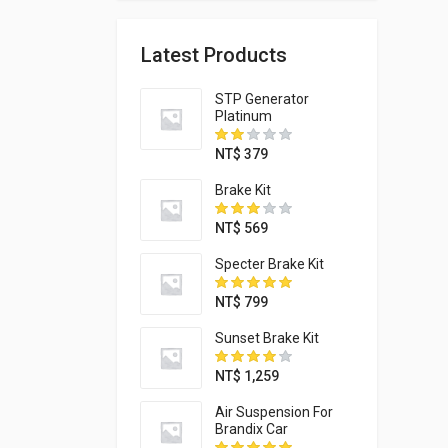
Latest Products
STP Generator
Platinum
NT$
379
Brake Kit
NT$
569
Specter Brake Kit
NT$
799
Sunset Brake Kit
NT$
1,259
Air Suspension For
Brandix Car