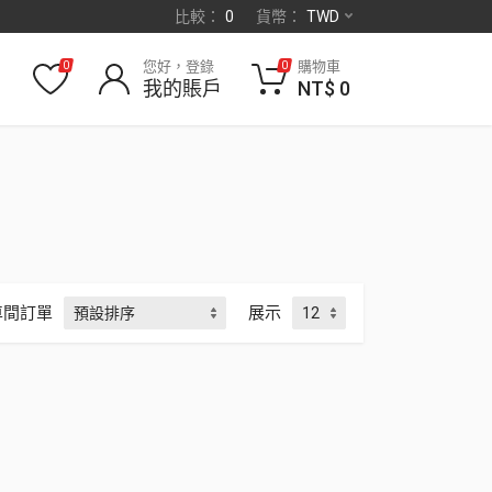
比較：
0
貨幣：
TWD
您好，登錄
購物車
0
0
我的賬戶
NT$
0
車間訂單
展示