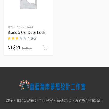
貨號：
965-73344-F
Brandix Car Door Lock
1 評論
NT$
21
位顧客進行評分
NT$
31
您好，我們始終歡迎合作提案，請透過以下方式與我們聯繫：